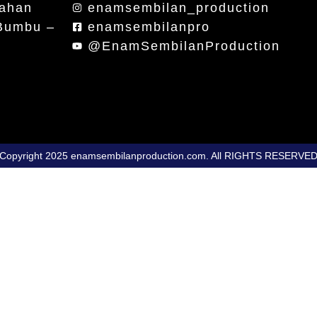
rahan
enamsembilan_production
 Bumbu –
enamsembilanpro
@EnamSembilanProduction
Copyright 2025 enamsembilanproduction.com. All RIGHTS RESERVE